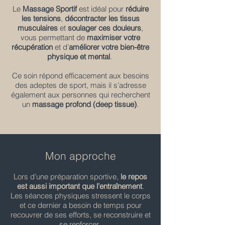
Le
Massage Sportif
est idéal pour
réduire
les tensions
,
décontracter les tissus
musculaires
et
soulager ces douleurs
,
vous permettant de
maximiser votre
récupération
et d’
améliorer votre bien-être
physique et mental
.
Ce soin répond efficacement aux besoins
des adeptes de sport, mais il s’adresse
également aux personnes qui recherchent
un
massage profond (deep tissue)
.
Mon approche
Lors d’une préparation sportive,
le repos
est aussi important que l’entraînement
.
Les séances physiques stressent le corps
et ce dernier a besoin de temps pour
recouvrer de ses efforts, se reconstruire et
se renforcer.