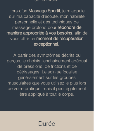
Lors d’un
Massage Sportif
, je m’appuie
sur ma capacité d’écoute, mon habileté
personnelle et des techniques de
massage profond pour
répondre de
manière appropriée à vos besoins
, afin de
vous offrir un
moment de récupération
exceptionnel
.
À partir des symptômes décrits ou
perçus, je choisis l’enchaînement adéquat
de pressions, de frictions et de
pétrissages. Le soin se focalise
généralement sur les groupes
musculaires que vous utilisez le plus lors
de votre pratique, mais il peut également
être appliqué à tout le corps.
Durée