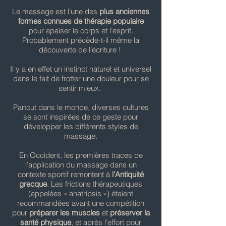
Le massage est l’une des
plus anciennes
formes connues de thérapie populaire
pour apaiser le corps et l’esprit.
Probablement précède-t-il même la
découverte de l’écriture !
Il y a en effet un instinct naturel et universel
dans le fait de frotter une douleur pour se
sentir mieux.
Partout dans le monde, diverses cultures
se sont inspirées de ce geste pour
développer les différents styles de
massage.
En Occident, les premières traces de
l’application du massage dans un
contexte sportif remontent à
l’Antiquité
grecque
. Les frictions thérapeutiques
(appelées « anatripsis ») étaient
recommandées avant une compétition
pour
préparer les muscles
et
préserver la
santé physique
, et après l’effort pour