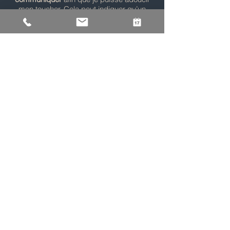
mon toucher. Cela peut indiquer qu’un
muscle est blessé ou enflammé, et en
adaptant la pression nous éviterons que
votre corps ne se crispe et atténue les
effets relaxants du massage.
Recommandations