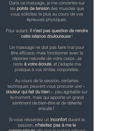
Dans ce massage, je me concentre sur
les
points de tension
des muscles que
vous sollicitez le plus au cours de vos
épreuves physiques.
Pour autant,
il n’est pas question de rendre
cette séance douloureuse
!
Un massage ne doit pas faire mal pour
être efficace, mais fonctionner avec la
réponse naturelle de votre corps. Je
reste
à votre écoute
, et j’adapte ma
pratique à vos limites corporelles.
Au cours de la session, certaines
techniques peuvent vous procurer une «
douleur qui fait du bien
», peu agréable sur
le moment, mais qui apporte un grand
sentiment de bien-être et de détente
ensuite !
Si vous ressentez un
inconfort
durant la
session,
n’hésitez pas à me le
communiquer
afin que je puisse adoucir