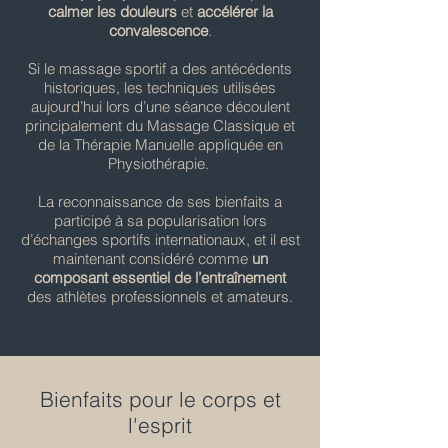
calmer les douleurs
et
accélérer la
convalescence
.
Si le massage sportif a des antécédents
historiques, les techniques utilisées
aujourd’hui lors d’une séance découlent
principalement du Massage Classique et
de la Thérapie Manuelle appliquée en
Physiothérapie.
La reconnaissance de ses bienfaits a
participé à sa popularisation lors
d’échanges sportifs internationaux, et il est
maintenant considéré comme
un
composant essentiel de l’entraînement
des athlètes professionnels et amateurs.
Bienfaits pour le corps et
l'esprit