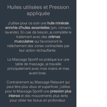
Huiles utilisées et Pression
appliquée
J’utilise pour ce soin une
huile minérale
enrichie d’huiles essentielles
(pin, romarin,
lavande). En cas de besoin, je complète le
traitement avec des
crèmes
musculaires
qui favoriseront le
relâchement des zones contractées par
leur action réchauffante.
Le Massage Sportif se pratique sur une
table de massage, je travaille
principalement avec mes mains et mes
avant-bras.
Contrairement au Massage Relaxant qui
peut être plus doux et superficiel, j’utilise
pour le Massage Sportif une
pression plus
intense
et des mouvements plus lents
pour cibler les tissus en profondeur.