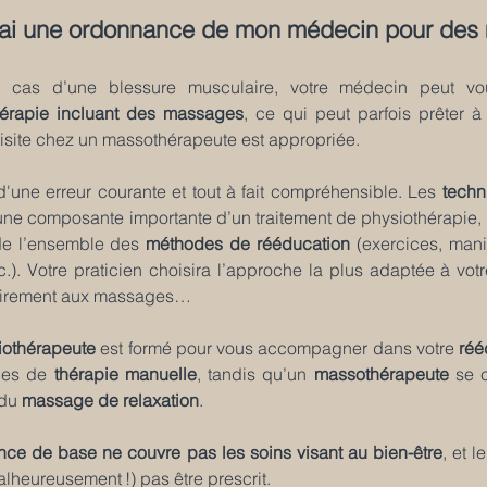
’ai une ordonnance de mon médecin pour de
 cas d’une blessure musculaire, votre médecin peut vo
hérapie incluant des massages
, ce qui peut parfois prêter à
isite chez un massothérapeute est appropriée.
t d'une erreur courante et tout à fait compréhensible. Les 
tech
 une composante importante d’un traitement de physiothérapie, 
de l’ensemble des 
méthodes de rééducation
 (exercices, mani
c.). Votre praticien choisira l’approche la plus adaptée à votre
irement aux massages… 
iothérapeute
 est formé pour vous accompagner dans votre 
réé
ues de 
thérapie manuelle
, tandis qu’un 
massothérapeute
 se 
 du 
massage de relaxation
. 
nce de base ne couvre pas les soins visant au bien-être
, et 
lheureusement !) pas être prescrit. 