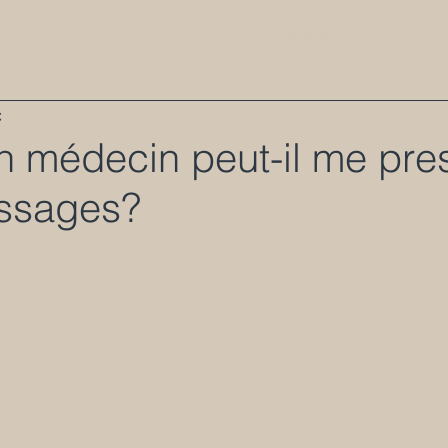
À 
C
 médecin peut-il me pres
ssages?