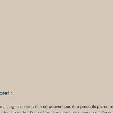
bref :
 massages de bien-être 
ne peuvent pas être prescrits par un 
e dans le cadre d’une délégation médicale couverte par l’ass