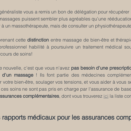
 généraliste vous a remis un bon de délégation pour récupérer 
massages puissent sembler plus agréables qu'une rééducation, 
 à un massothérapeute, mais de consulter un physiothérapeute
renant cette 
distinction
 entre massage de bien-être et thérapie
professionnel habilité à poursuivre un traitement médical so
rcours de soins!
 nouvelle, c'est que vous n'avez 
pas besoin d'une prescripti
ts d'un massage
 ! Ils font partie des médecines complément
r votre bien-être, soulager vos tensions, et vous aider à vous se
ces soins ne sont pas pris en charge par l'assurance de base,
 assurances complémentaires
, dont vous trouverez 
ici
 la liste c
 rapports médicaux pour les assurances com