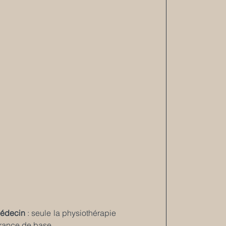
médecin
 : seule la physiothérapie 
urance de base.