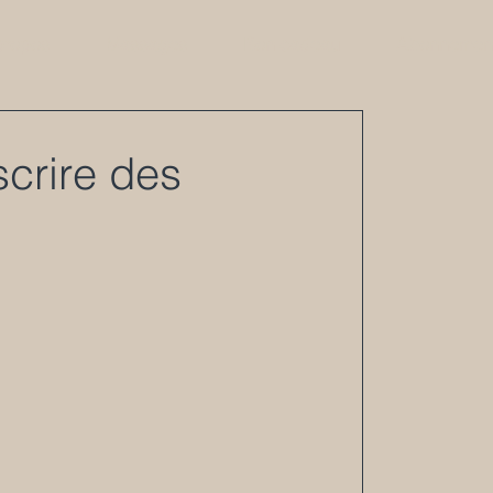
propos
Massages
Bon cadeau
Abonnemen
crire des