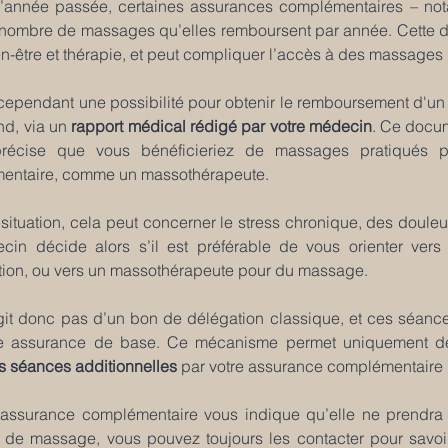
l’année passée, certaines assurances complémentaires – not
e nombre de massages qu’elles remboursent par année. Cette déc
en-être et thérapie, et peut compliquer l’accès à des massages 
e cependant une possibilité pour obtenir le remboursement d'u
nd, via un 
rapport médical rédigé par votre médecin
. Ce docum
précise que vous bénéficieriez de massages pratiqués p
entaire, comme un massothérapeute.
 situation, cela peut concerner le stress chronique, des doule
cin décide alors s’il est préférable de vous orienter vers
ion, ou vers un massothérapeute pour du massage.
agit donc pas d’un bon de délégation classique, et ces séanc
re assurance de base. Ce mécanisme permet uniquement d
 séances additionnelles
 par votre assurance complémentaire lo
e assurance complémentaire vous indique qu’elle ne prendra
de massage, vous pouvez toujours les contacter pour savoir