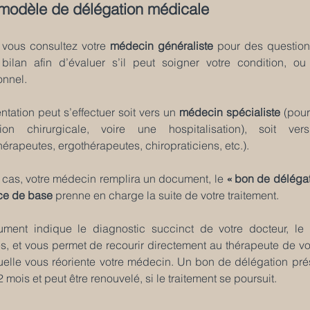
modèle de délégation médicale
vous consultez votre 
médecin généraliste
 pour des question
bilan afin d’évaluer s’il peut soigner votre condition, o
onnel. 
ntation peut s’effectuer soit vers un 
médecin spécialiste
 (pou
ntion chirurgicale, voire une hospitalisation), soit v
hérapeutes, ergothérapeutes, chiropraticiens, etc.).
cas, votre médecin remplira un document, le 
« bon de délégat
ce de base
 prenne en charge la suite de votre traitement.
ment indique le diagnostic succinct de votre docteur, l
es, et vous permet de recourir directement au thérapeute de vot
uelle vous réoriente votre médecin. Un bon de délégation pré
 mois et peut être renouvelé, si le traitement se poursuit.