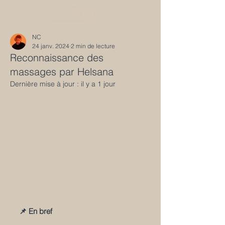
NC
24 janv. 2024
2 min de lecture
Reconnaissance des
massages par Helsana
Dernière mise à jour :
il y a 1 jour
📌 En bref